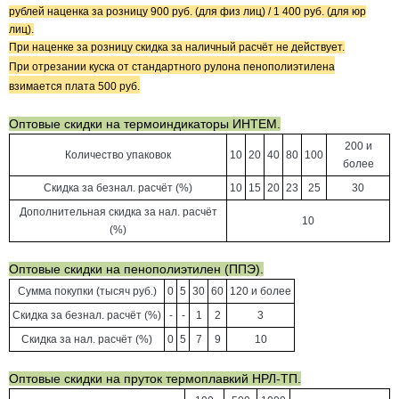
рублей наценка за розницу 900
руб. (для физ лиц) /
1 400 руб. (для юр
лиц).
При наценке за розницу скидка за наличный расчёт не действует.
При отрезании куска от стандартного рулона пенополиэтилена
взимается плата 500 руб.
Оптовые скидки на термоиндикаторы ИНТЕМ.
200 и
Количество упаковок
10
20
40
80
100
более
Скидка за безнал. расчёт (%)
10
15
20
23
25
30
Дополнительная скидка за нал. расчёт
10
(%)
Оптовые скидки на пенополиэтилен (ППЭ).
Сумма покупки (тысяч руб.)
0
5
30
60
120 и более
Скидка за безнал. расчёт (%)
-
-
1
2
3
Скидка за нал. расчёт (%)
0
5
7
9
10
Оптовые скидки на пруток термоплавкий НРЛ-ТП.