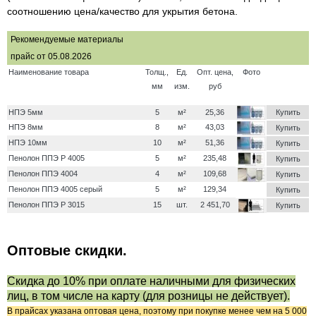
соотношению цена/качество для укрытия бетона.
Рекомендуемые материалы
прайс от 05.08.2026
Наименование товара
Толщ.,
Ед.
Опт. цена,
Фото
мм
изм.
руб
НПЭ 5мм
5
м²
25,36
Купить
НПЭ 8мм
8
м²
43,03
Купить
НПЭ 10мм
10
м²
51,36
Купить
Пенолон ППЭ Р 4005
5
м²
235,48
Купить
Пенолон ППЭ 4004
4
м²
109,68
Купить
Пенолон ППЭ 4005 серый
5
м²
129,34
Купить
Пенолон ППЭ Р 3015
15
шт.
2 451,70
Купить
Оптовые скидки.
Скидка до 10% при оплате наличными для физических
лиц, в том числе на карту (для розницы не действует).
В прайсах указана оптовая цена, поэтому при покупке менее чем на 5 000